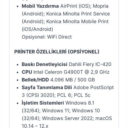
Mobil Yazdırma
AirPrint (iOS); Mopria
(Android); Konica Minolta Print Service
(Android); Konica Minolta Mobile Print
(iOS/Android)
Opsiyonel: WiFi Direct
PRİNTER ÖZELLİKLERİ (OPSİYONEL)
Baskı Denetleyicisi
Dahili Fiery IC-420
CPU
Intel Celeron G4900T @ 2,9 GHz
Bellek/HDD
4.096 MB / 500 GB
Sayfa Tanımlama Dili
Adobe PostScript
3 (CPSI 3020); PCL 6; PCL 5c
İşletim Sistemleri
Windows 8.1
(32/64); Windows 11; Windows 10
(32/64); Windows Server 2022; macOS
10.14 – 12.x