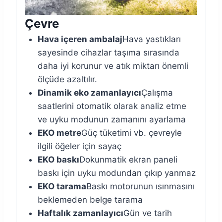
Çevre
Hava içeren ambalaj
Hava yastıkları
sayesinde cihazlar taşıma sırasında
daha iyi korunur ve atık miktarı önemli
ölçüde azaltılır.
Dinamik eko zamanlayıcı
Çalışma
saatlerini otomatik olarak analiz etme
ve uyku modunun zamanını ayarlama
EKO metre
Güç tüketimi vb. çevreyle
ilgili öğeler için sayaç
EKO baskı
Dokunmatik ekran paneli
baskı için uyku modundan çıkıp yanmaz
EKO tarama
Baskı motorunun ısınmasını
beklemeden belge tarama
Haftalık zamanlayıcı
Gün ve tarih