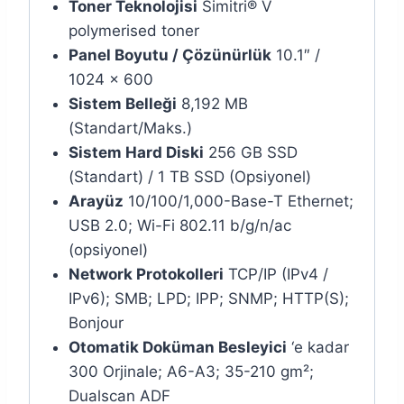
Toner Teknolojisi
Simitri® V
polymerised toner
Panel Boyutu / Çözünürlük
10.1″ /
1024 x 600
Sistem Belleği
8,192 MB
(Standart/Maks.)
Sistem Hard Diski
256 GB SSD
(Standart) / 1 TB SSD (Opsiyonel)
Arayüz
10/100/1,000-Base-T Ethernet;
USB 2.0; Wi-Fi 802.11 b/g/n/ac
(opsiyonel)
Network Protokolleri
TCP/IP (IPv4 /
IPv6); SMB; LPD; IPP; SNMP; HTTP(S);
Bonjour
Otomatik Doküman Besleyici
‘e kadar
300 Orjinale; A6-A3; 35-210 gm²;
Dualscan ADF