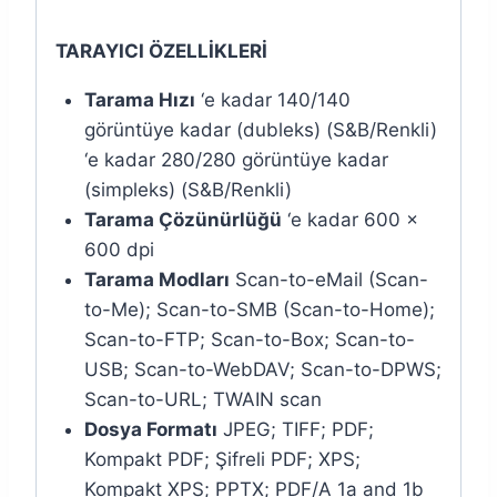
TARAYICI ÖZELLİKLERİ
Tarama Hızı
‘e kadar 140/140
görüntüye kadar (dubleks) (S&B/Renkli)
‘e kadar 280/280 görüntüye kadar
(simpleks) (S&B/Renkli)
Tarama Çözünürlüğü
‘e kadar 600 x
600 dpi
Tarama Modları
Scan-to-eMail (Scan-
to-Me); Scan-to-SMB (Scan-to-Home);
Scan-to-FTP; Scan-to-Box; Scan-to-
USB; Scan-to-WebDAV; Scan-to-DPWS;
Scan-to-URL; TWAIN scan
Dosya Formatı
JPEG; TIFF; PDF;
Kompakt PDF; Şifreli PDF; XPS;
Kompakt XPS; PPTX; PDF/A 1a and 1b