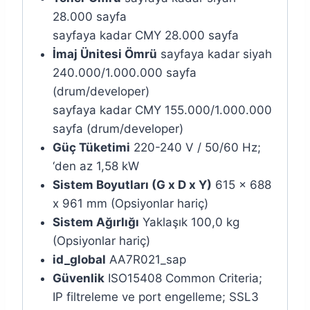
28.000 sayfa
sayfaya kadar CMY 28.000 sayfa
İmaj Ünitesi Ömrü
sayfaya kadar siyah
240.000/1.000.000 sayfa
(drum/developer)
sayfaya kadar CMY 155.000/1.000.000
sayfa (drum/developer)
Güç Tüketimi
220-240 V / 50/60 Hz;
‘den az 1,58 kW
Sistem Boyutları (G x D x Y)
615 x 688
x 961 mm (Opsiyonlar hariç)
Sistem Ağırlığı
Yaklaşık 100,0 kg
(Opsiyonlar hariç)
id_global
AA7R021_sap
Güvenlik
ISO15408 Common Criteria;
IP filtreleme ve port engelleme; SSL3