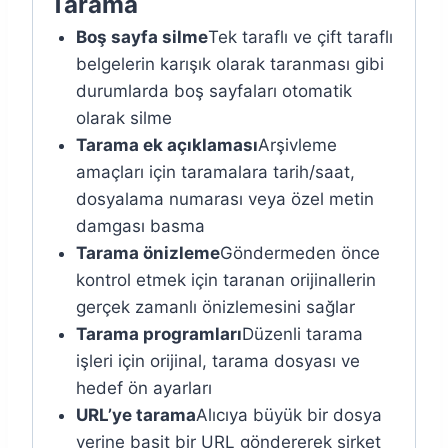
Tarama
Boş sayfa silme
Tek taraflı ve çift taraflı
belgelerin karışık olarak taranması gibi
durumlarda boş sayfaları otomatik
olarak silme
Tarama ek açıklaması
Arşivleme
amaçları için taramalara tarih/saat,
dosyalama numarası veya özel metin
damgası basma
Tarama önizleme
Göndermeden önce
kontrol etmek için taranan orijinallerin
gerçek zamanlı önizlemesini sağlar
Tarama programları
Düzenli tarama
işleri için orijinal, tarama dosyası ve
hedef ön ayarları
URL’ye tarama
Alıcıya büyük bir dosya
yerine basit bir URL göndererek şirket