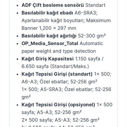
ADF Çift besleme sensörü
Standart
Basılabilir kağıt ebadı
A6-SRA3;
Ayarlanabilir kağıt boyutları; Maksimum
Banner 1,200 x 297 mm
Basılabilir kağıt ağırlığı
52-300 gm²
OP_Media_Sensor_Total
Automatic
paper weight and type detection
Kağıt Giriş Kapasitesi
1.150 sayfa /
6.650 sayfa (Standart/Maks.)
Kağıt Tepsisi Girişi (standart)
1x 500;
A6-A3; Özel ebatlar; 52-256 gm²
1x 500; A5-SRA3; Özel ebatlar; 52-256
gm²
Kağıt Tepsisi Girişi (opsiyonel)
1x 500
sayfa; A5-A3; 52-256 gm²
2x 500 sayfa; A5-A3; 52-256 gm²