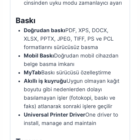
cinsinden uyku modu zamanlayıcı ayarı
Baskı
Doğrudan baskı
PDF, XPS, DOCX,
XLSX, PPTX, JPEG, TIFF, PS ve PCL
formatlarını sürücüsüz basma
Mobil Baskı
Doğrudan mobil cihazdan
belge basma imkanı
MyTab
Baskı sürücüsü özelleştirme
Akıllı iş kuyruğu
Uygun olmayan kağıt
boyutu gibi nedenlerden dolayı
basılamayan işler (fotokopi, baskı ve
faks) atlanarak sonraki işlere geçilir
Universal Printer Driver
One driver to
install, manage and maintain