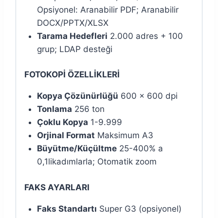
Opsiyonel: Aranabilir PDF; Aranabilir
DOCX/PPTX/XLSX
Tarama Hedefleri
2.000 adres + 100
grup; LDAP desteği
FOTOKOPİ ÖZELLİKLERİ
Kopya Çözünürlüğü
600 x 600 dpi
Tonlama
256 ton
Çoklu Kopya
1-9.999
Orjinal Format
Maksimum A3
Büyütme/Küçültme
25-400% a
0,1likadımlarla; Otomatik zoom
FAKS AYARLARI
Faks Standartı
Super G3 (opsiyonel)