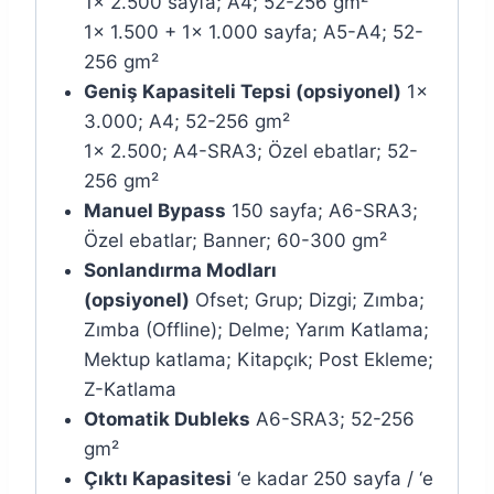
1x 2.500 sayfa; A4; 52-256 gm²
1x 1.500 + 1x 1.000 sayfa; A5-A4; 52-
256 gm²
Geniş Kapasiteli Tepsi (opsiyonel)
1x
3.000; A4; 52-256 gm²
1x 2.500; A4-SRA3; Özel ebatlar; 52-
256 gm²
Manuel Bypass
150 sayfa; A6-SRA3;
Özel ebatlar; Banner; 60-300 gm²
Sonlandırma Modları
(opsiyonel)
Ofset; Grup; Dizgi; Zımba;
Zımba (Offline); Delme; Yarım Katlama;
Mektup katlama; Kitapçık; Post Ekleme;
Z-Katlama
Otomatik Dubleks
A6-SRA3; 52-256
gm²
Çıktı Kapasitesi
‘e kadar 250 sayfa / ‘e