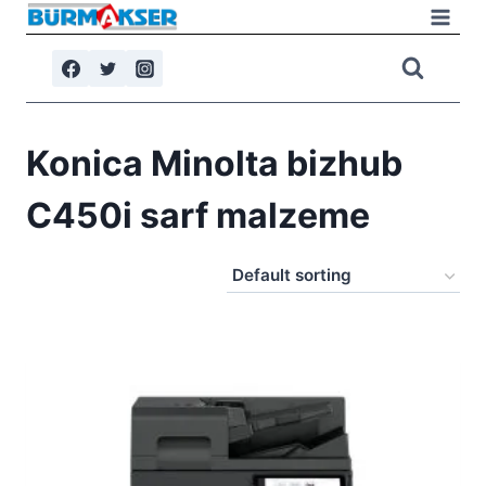
Skip
to
content
Konica Minolta bizhub
C450i sarf malzeme