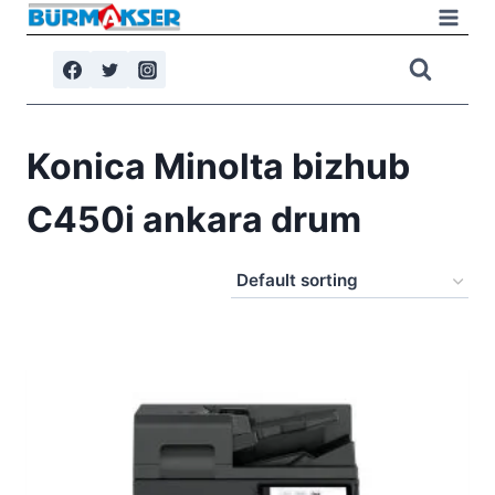
Skip
to
content
Konica Minolta bizhub
C450i ankara drum