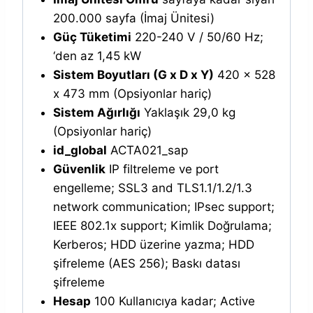
200.000 sayfa (İmaj Ünitesi)
Güç Tüketimi
220-240 V / 50/60 Hz;
‘den az 1,45 kW
Sistem Boyutları (G x D x Y)
420 x 528
x 473 mm (Opsiyonlar hariç)
Sistem Ağırlığı
Yaklaşık 29,0 kg
(Opsiyonlar hariç)
id_global
ACTA021_sap
Güvenlik
IP filtreleme ve port
engelleme; SSL3 and TLS1.1/1.2/1.3
network communication; IPsec support;
IEEE 802.1x support; Kimlik Doğrulama;
Kerberos; HDD üzerine yazma; HDD
şifreleme (AES 256); Baskı datası
şifreleme
Hesap
100 Kullanıcıya kadar; Active