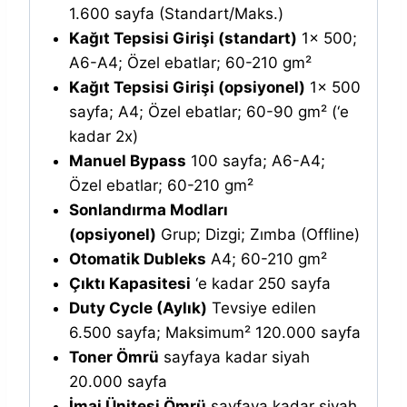
1.600 sayfa (Standart/Maks.)
Kağıt Tepsisi Girişi (standart)
1x 500;
A6-A4; Özel ebatlar; 60-210 gm²
Kağıt Tepsisi Girişi (opsiyonel)
1x 500
sayfa; A4; Özel ebatlar; 60-90 gm² (‘e
kadar 2x)
Manuel Bypass
100 sayfa; A6-A4;
Özel ebatlar; 60-210 gm²
Sonlandırma Modları
(opsiyonel)
Grup; Dizgi; Zımba (Offline)
Otomatik Dubleks
A4; 60-210 gm²
Çıktı Kapasitesi
‘e kadar 250 sayfa
Duty Cycle (Aylık)
Tevsiye edilen
6.500 sayfa; Maksimum² 120.000 sayfa
Toner Ömrü
sayfaya kadar siyah
20.000 sayfa
İmaj Ünitesi Ömrü
sayfaya kadar siyah