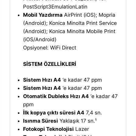
PostScript3EmulationLatin
Mobil Yazdırma
AirPrint (iOS); Mopria
(Android); Konica Minolta Print Service
(Android); Konica Minolta Mobile Print
(iOS/Android)
Opsiyonel: WiFi Direct
SİSTEM ÖZELLİKLERİ
Sistem Hızı A4
‘e kadar 47 ppm
Sistem Hızı A4
‘e kadar 47 ppm
Otomatik Dubleks Hızı A4
‘e kadar 47
ppm
İlk kopya çıktı süresi A4
7,4 sn.
Isınma Süresi
Yaklaşık 17 sn.¹
Fotokopi Teknolojisi
Lazer