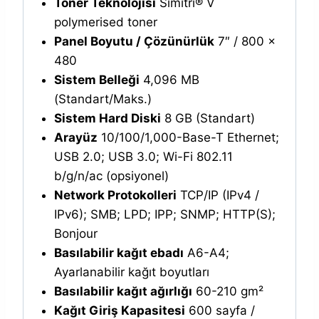
Toner Teknolojisi
Simitri® V
polymerised toner
Panel Boyutu / Çözünürlük
7″ / 800 x
480
Sistem Belleği
4,096 MB
(Standart/Maks.)
Sistem Hard Diski
8 GB (Standart)
Arayüz
10/100/1,000-Base-T Ethernet;
USB 2.0; USB 3.0; Wi-Fi 802.11
b/g/n/ac (opsiyonel)
Network Protokolleri
TCP/IP (IPv4 /
IPv6); SMB; LPD; IPP; SNMP; HTTP(S);
Bonjour
Basılabilir kağıt ebadı
A6-A4;
Ayarlanabilir kağıt boyutları
Basılabilir kağıt ağırlığı
60-210 gm²
Kağıt Giriş Kapasitesi
600 sayfa /