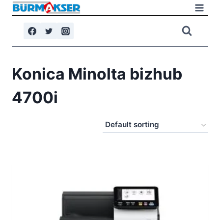
Skip
to
content
Konica Minolta bizhub
4700i