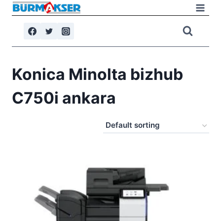
Skip
to
content
Konica Minolta bizhub
C750i ankara