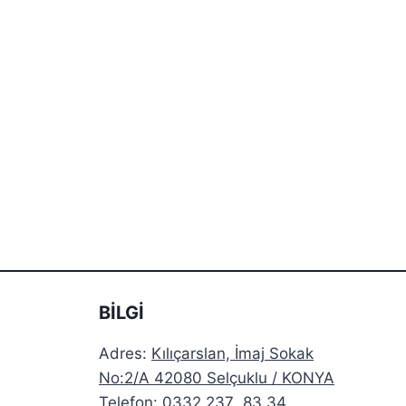
BİLGİ
Adres:
Kılıçarslan, İmaj Sokak
No:2/A 42080 Selçuklu / KONYA
Telefon: 0332 237 83 34