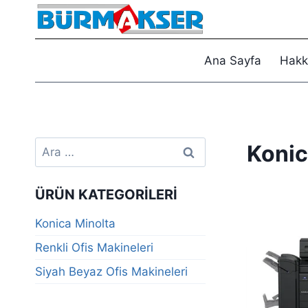
Skip
to
content
Ana Sayfa
Hakk
Arama:
Konic
ÜRÜN KATEGORILERI
Konica Minolta
Renkli Ofis Makineleri
Siyah Beyaz Ofis Makineleri