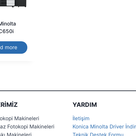
Minolta
C650i
d more
RIMIZ
YARDIM
tokopi Makineleri
İletişim
az Fotokopi Makineleri
Konica Minolta Driver İndir
skı Makineleri
Teknik Destek Formu