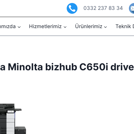
0332 237 83 34
ımızda
Hizmetlerimiz
Ürünlerimiz
Teknik 
a Minolta bizhub C650i driv