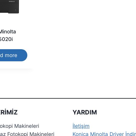
Minolta
5020i
d more
RIMIZ
YARDIM
tokopi Makineleri
İletişim
az Fotokopi Makineleri
Konica Minolta Driver İndir