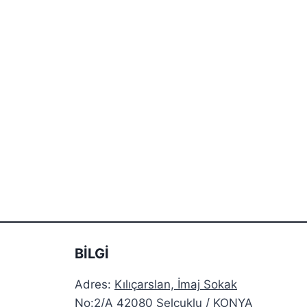
BİLGİ
Adres:
Kılıçarslan, İmaj Sokak
No:2/A 42080 Selçuklu / KONYA