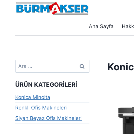
Skip
to
content
Ana Sayfa
Hakk
Arama:
Konic
ÜRÜN KATEGORILERI
Konica Minolta
Renkli Ofis Makineleri
Siyah Beyaz Ofis Makineleri