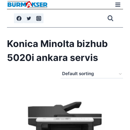
Skip
to
content
Konica Minolta bizhub
5020i ankara servis