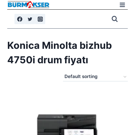
Skip
to
content
Konica Minolta bizhub
4750i drum fiyatı