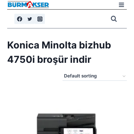
Skip
to
content
Konica Minolta bizhub
4750i broşür indir