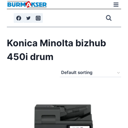
Skip
to
content
Konica Minolta bizhub
450i drum