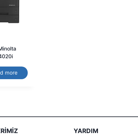
Minolta
4020i
d more
RIMIZ
YARDIM