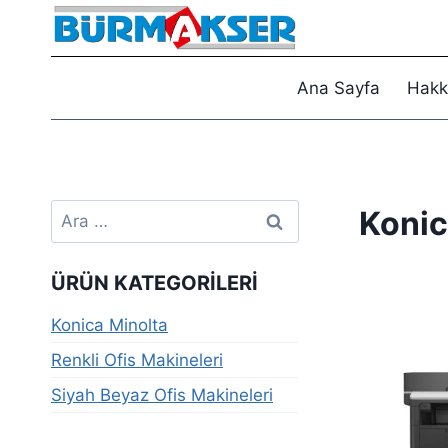
Skip
to
content
Ana Sayfa
Hakk
Arama:
Konic
ÜRÜN KATEGORILERI
Konica Minolta
Renkli Ofis Makineleri
Siyah Beyaz Ofis Makineleri