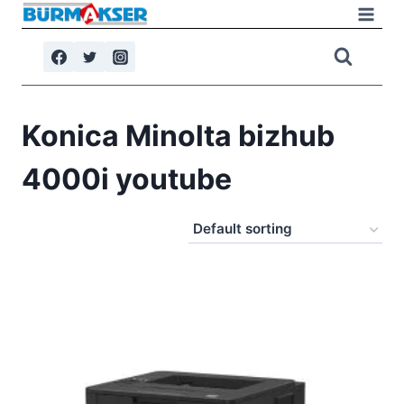
Skip
to
content
Konica Minolta bizhub
4000i youtube