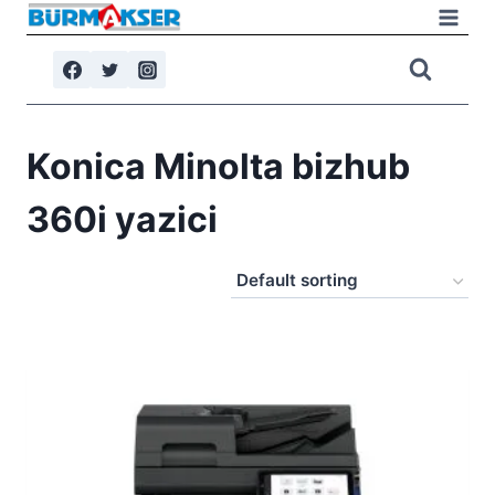
Skip
to
content
Konica Minolta bizhub
360i yazici