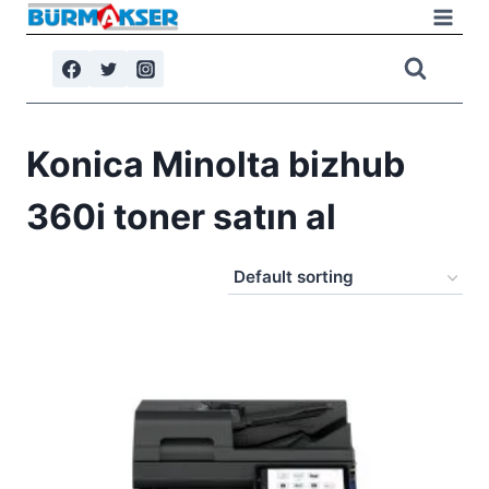
Skip
to
content
Konica Minolta bizhub
360i toner satın al