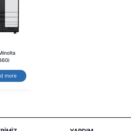
Minolta
360i
d more