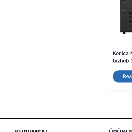
Konica 
bizhub 
Rea