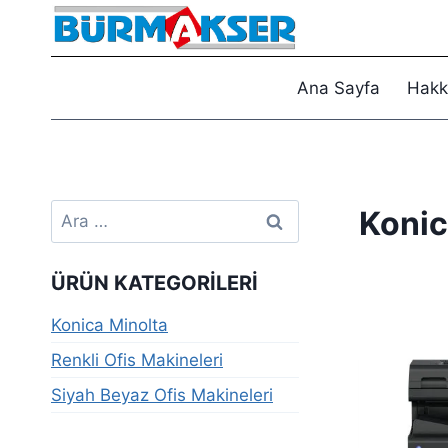
Skip
to
content
Ana Sayfa
Hakk
Arama:
Konic
ÜRÜN KATEGORILERI
Konica Minolta
Renkli Ofis Makineleri
Siyah Beyaz Ofis Makineleri