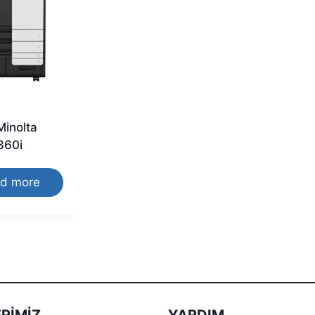
Minolta
360i
d more