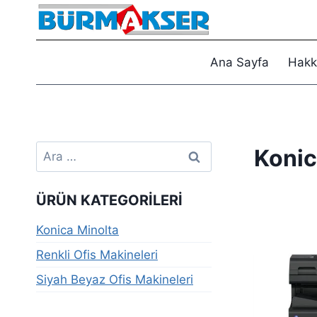
Skip
to
content
Ana Sayfa
Hakk
Arama:
Konic
ÜRÜN KATEGORILERI
Konica Minolta
Renkli Ofis Makineleri
Siyah Beyaz Ofis Makineleri