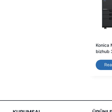
Konica 
bizhub 
Rea