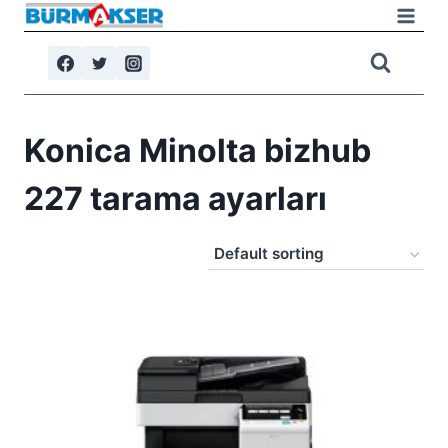
Skip
to
content
Konica Minolta bizhub
227 tarama ayarları