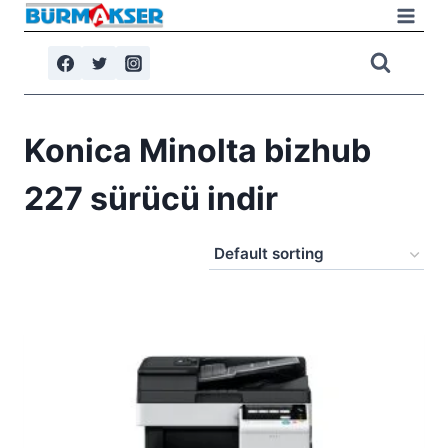
Skip
to
content
Konica Minolta bizhub
227 sürücü indir