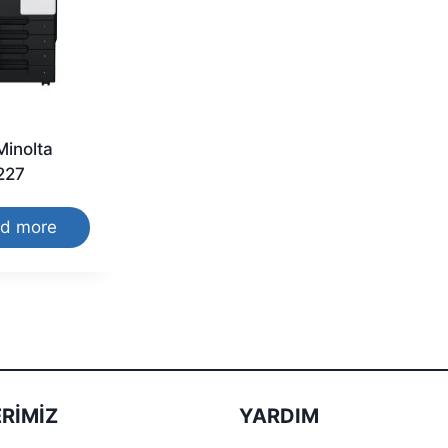
Minolta
227
d more
RIMIZ
YARDIM