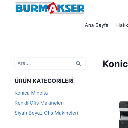
Skip
to
content
Ana Sayfa
Hakk
Arama:
Konic
ÜRÜN KATEGORILERI
Konica Minolta
Renkli Ofis Makineleri
Siyah Beyaz Ofis Makineleri