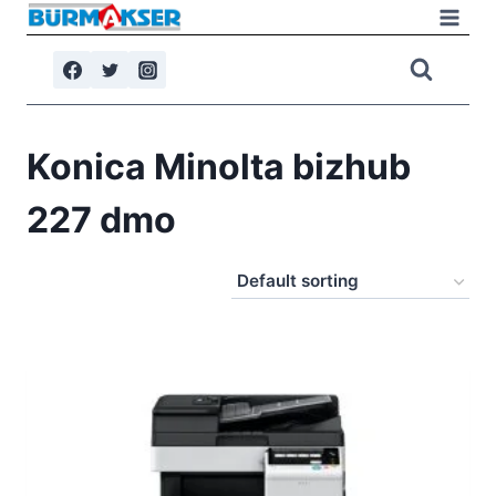
Skip
to
content
Konica Minolta bizhub
227 dmo