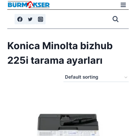
Skip
to
content
Konica Minolta bizhub
225i tarama ayarları