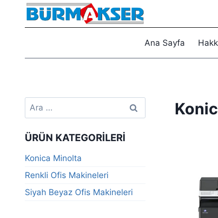
Skip
to
content
Ana Sayfa
Hakk
Arama:
Konic
ÜRÜN KATEGORILERI
Konica Minolta
Renkli Ofis Makineleri
Siyah Beyaz Ofis Makineleri