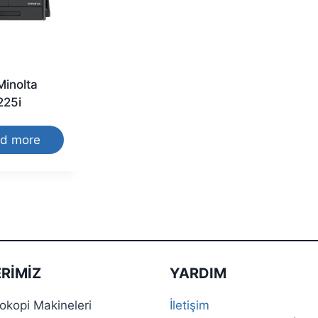
Minolta
225i
d more
RIMIZ
YARDIM
tokopi Makineleri
İletişim